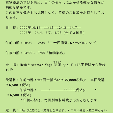
植物療法の学びを深め、日々の暮らしに活かせる確かな情報が
満載な講座です。
この貴重な機会をお見逃しなく。皆様のご参加をお待ちしてお
ります。
日 時：
2022
年
10/18
、
11/15
、
12/13
、
1/17
、
2023年 2/14
、
3/7、4/25
（全て火曜日）
午前の部：
10:30
～
12:30
「二十四節気のハーバルレシピ」
午後の部：
14:00
～
17:00「植物染め」
そよぎや
会 場：
Herb
と
Aroma
と
Yoga
梵家
なんて（
JR
平野駅から徒歩
10
分）
受講料：
午前の部：
全
6
回一括払い￥
35,000
(
税込
)
/
単回受講
￥
6,500
（税込）
午後の部：
〃
35,000
(
税込
)
/
〃
￥
6,500
（税込）
＊午後の部は、毎回別途材料費が必要となります。
定 員：
8
名
（状況により変更となります。）
＊最小催行人数に満たない