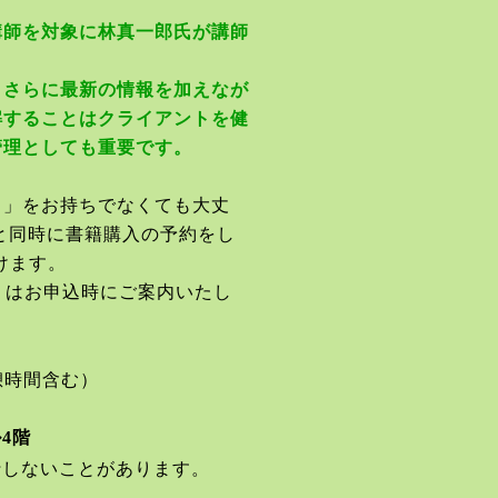
講師を対象に林真一郎氏が講師
、さらに最新の情報を加えなが
解することはクライアントを健
管理としても重要です。
ド」をお持ちでなくても大丈
と同時に書籍購入の予約をし
けます。
くはお申込時にご案内いたし
憩時間含む）
ル
4
階
行しないことがあります。