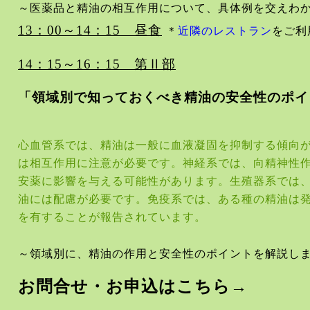
～医薬品と精油の相互作用について、具体例を交えわ
13
：
00
～
14
：
15
昼食
＊
近隣のレストラン
をご利
14
：
15
～
16
：
15
第
Ⅱ
部
「領域別で知っておくべき精油の安全性のポイ
心血管系では、精油は一般に血液凝固を抑制する傾向
は相互作用に注意が必要です。神経系では、向精神性
安薬に影響を与える可能性があります。生殖器系では
油には配慮が必要です。免疫系では、ある種の精油は
を有することが報告されています。
～領域別に、精油の作用と安全性のポイントを解説し
お問合せ・お申込はこちら
→