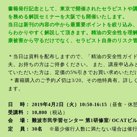
書籍発行記念として、東京で開催されたセラピストや
を務める解説セミナーを大阪でも開催いたします。
当日は新刊の内容の中から最重要ポイントを絞リ込み
らわかりやすく解説して頂きます。精油の安全性を理
康被害から守るだけでなく、セラピスト自身のリスク
＊当日は資料を配布しますので、「精油の安全性ガイ
夫。お持ちの方はご持参ください。 また、講座申込み
ていただいた方は、定価の
5%
引きでお買い求めいただ
＊書籍購入のご予約〆切は
3/20
。その他特典有。詳し
ます。
日 時：
2019
年
4
月
2
日（火）
10:50-16:15
（昼食・休
受講料 ：
10,800
（税込）
会 場： 難波市民学習センター 第
1
研修室
/ OCAT
ビ
定 員：
30
名
※最少催行人数に満たない場合は催