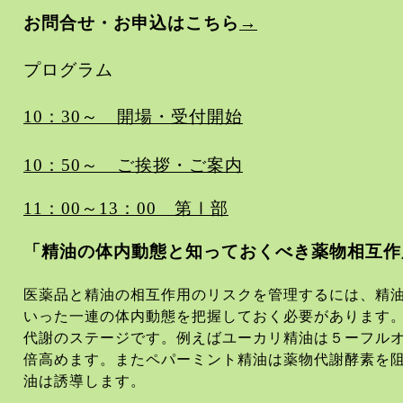
お問合せ・お申込はこちら
→
プログラム
10
：
30
～
開場・受付開始
10
：
50
～ ご挨拶・ご案内
11
：
00
～
13
：
00
第
Ⅰ
部
「精油の体内動態と知っておくべき薬物相互作
医薬品と精油の相互作用のリスクを管理するには、精
いった一連の体内動態を把握しておく必要があります
代謝のステージです。例えばユーカリ精油は５ーフル
倍高めます。またペパーミント精油は薬物代謝酵素を
油は誘導します。