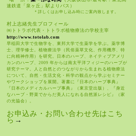
速鉄道「泉ヶ丘」駅よりバス）
＊詳しくはお申し込み時にご案内致します。
村上志緒先生プロフィール
㈱
トトラボ
代表・トトラボ
植物療法の学校
主宰
http://www.totolab.com
早稲田大学で生物学を、東邦大学で生薬学を学ぶ。薬学博
士、理学修士。植物療法学（民俗薬草文化、作用機序、特
に向精神作用）を研究。日本のハーブ、ネイティブアメリ
カンのハーブ、
2009
年からは南太平洋フィジーのハーブが
研究テーマ。人と自然とのつながりから生まれる植物療法
について、自然・生活文化・科学の観点から学ぶセミナー
やワークショップを展開。著書に『日本のハーブ事典』
『日本のメディカルハーブ事典』（東京堂出版）、『身近
なハーブ・野菜でからだ美人になれる自然派レシピ』（家
の光協会）。
お申込み・お問い合わせ先はこち
ら
→