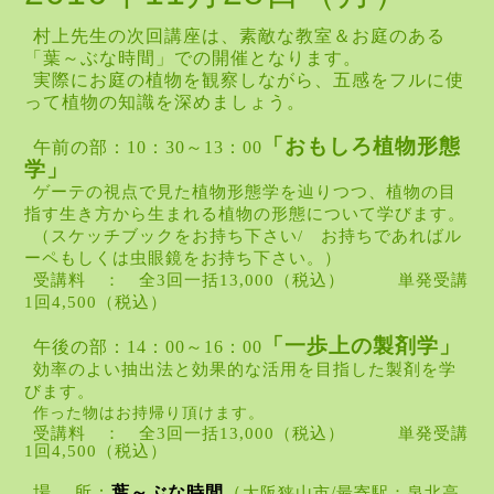
村上先生の次回講座は、素敵な教室＆お庭のある
「葉～ぶな時間」での開催となります。
実際にお庭の植物を観察しながら、五感をフルに使
って植物の知識を深めましょう。
「おもしろ植物形態
午前の部：10：30～13：00
学」
ゲーテの視点で見た植物形態学を辿りつつ、植物の目
指す生き方から生まれる植物の
形態について学びます。
（スケッチブックをお持ち下さい/ お持ちであればル
ーペもしくは虫眼鏡をお持ち下さい。）
受講料 ： 全
3
回一括
13,000
（税込） 単発受講
1
回
4,500
（税込）
「一歩上の製剤学」
午後の部：14：00～16：00
効率のよい抽出法と効果的な活用を目指した製剤を学
びます。
作った物はお持帰り頂けます。
受講料 ：
全3回一括13,000（税込）
単発受講
1回4,500（税込）
場
所：
葉～ぶな時間
（
/
大阪狭山市
最寄駅：泉北高